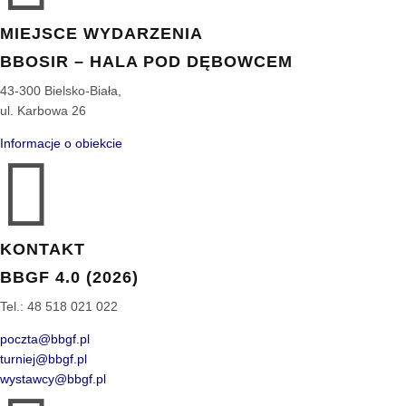
MIEJSCE WYDARZENIA
BBOSIR – HALA POD DĘBOWCEM
43-300 Bielsko-Biała,
ul. Karbowa 26
Informacje o obiekcie

KONTAKT
BBGF 4.0 (2026)
Tel.: 48 518 021 022
poczta@bbgf.pl
turniej@bbgf.pl
wystawcy@bbgf.pl