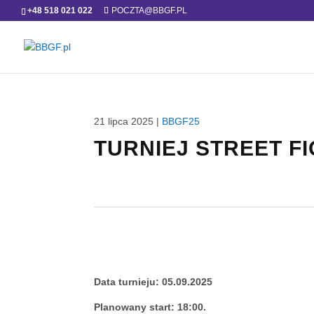
+48 518 021 022
POCZTA@BBGF.PL
21 lipca 2025
|
BBGF25
TURNIEJ STREET F
Data turnieju: 05.09.2025
Planowany start: 18:00.