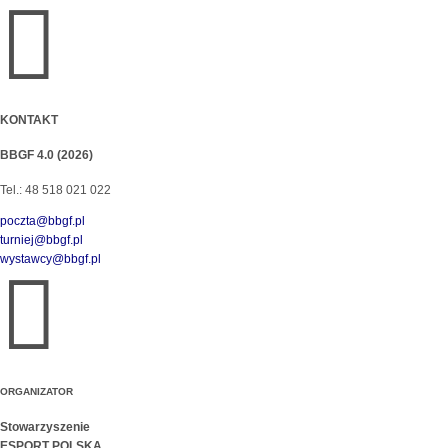

KONTAKT
BBGF 4.0 (2026)
Tel.: 48 518 021 022
poczta@bbgf.pl
turniej@bbgf.pl
wystawcy@bbgf.pl

ORGANIZATOR
Stowarzyszenie
ESPORT POLSKA