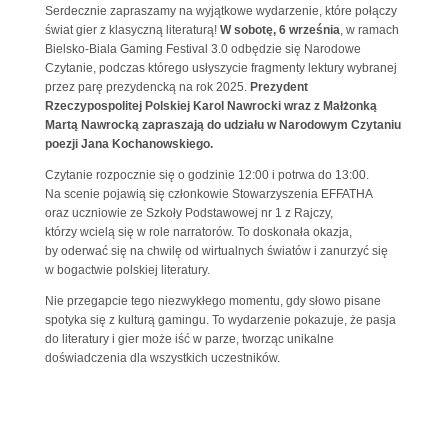
Serdecznie zapraszamy na wyjątkowe wydarzenie, które połączy
świat gier z klasyczną literaturą!
W sobotę, 6 września
, w ramach
Bielsko-Biala Gaming Festival 3.0 odbędzie się Narodowe
Czytanie, podczas którego usłyszycie fragmenty lektury wybranej
przez parę prezydencką na rok 2025.
Prezydent
Rzeczypospolitej Polskiej Karol Nawrocki wraz z Małżonką
Martą Nawrocką zapraszają do udziału w Narodowym Czytaniu
poezji Jana Kochanowskiego.
Czytanie rozpocznie się o godzinie 12:00 i potrwa do 13:00.
Na scenie pojawią się członkowie Stowarzyszenia EFFATHA
oraz uczniowie ze Szkoły Podstawowej nr 1 z Rajczy,
którzy wcielą się w role narratorów. To doskonała okazja,
by oderwać się na chwilę od wirtualnych światów i zanurzyć się
w bogactwie polskiej literatury.
Nie przegapcie tego niezwykłego momentu, gdy słowo pisane
spotyka się z kulturą gamingu. To wydarzenie pokazuje, że pasja
do literatury i gier może iść w parze, tworząc unikalne
doświadczenia dla wszystkich uczestników.