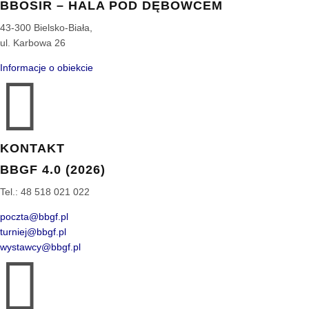
BBOSIR – HALA POD DĘBOWCEM
43-300 Bielsko-Biała,
ul. Karbowa 26
Informacje o obiekcie

KONTAKT
BBGF 4.0 (2026)
Tel.: 48 518 021 022
poczta@bbgf.pl
turniej@bbgf.pl
wystawcy@bbgf.pl
