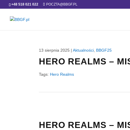
+48 518 021 022
POCZTA@BBGF.PL
13 sierpnia 2025
|
Aktualności
,
BBGF25
HERO REALMS – M
Tags:
Hero Realms
HERO REALMS – M