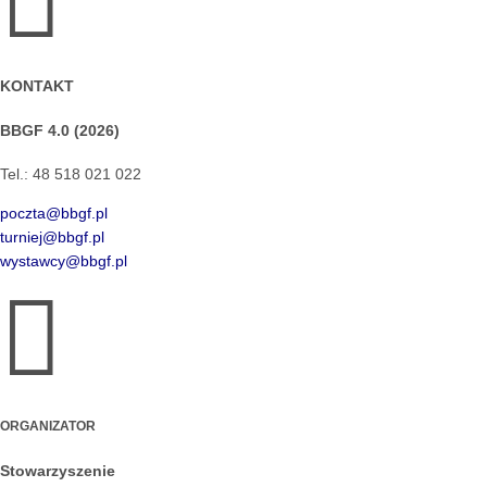

KONTAKT
BBGF 4.0 (2026)
Tel.: 48 518 021 022
poczta@bbgf.pl
turniej@bbgf.pl
wystawcy@bbgf.pl

ORGANIZATOR
Stowarzyszenie