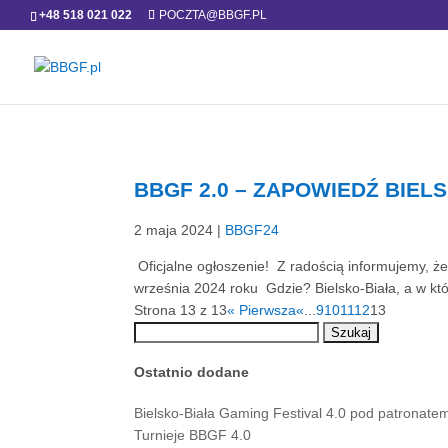
+48 518 021 022
POCZTA@BBGF.PL
BBGF 2.0 – ZAPOWIEDŹ BIEL
2 maja 2024
|
BBGF24
Oficjalne ogłoszenie! Z radością informujemy, ż
września 2024 roku Gdzie? Bielsko-Biała, a w kt
Strona 13 z 13
« Pierwsza
«
...
9
10
11
12
13
Ostatnio dodane
Bielsko-Biała Gaming Festival 4.0 pod patronat
Turnieje BBGF 4.0