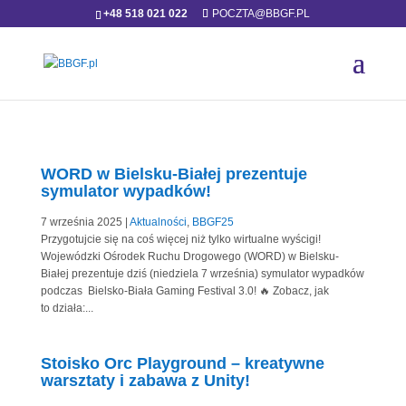
+48 518 021 022
POCZTA@BBGF.PL
WORD w Bielsku-Białej prezentuje
symulator wypadków!
7 września 2025
|
Aktualności
,
BBGF25
Przygotujcie się na coś więcej niż tylko wirtualne wyścigi!
Wojewódzki Ośrodek Ruchu Drogowego (WORD) w Bielsku-
Białej prezentuje dziś (niedziela 7 września) symulator wypadków
podczas Bielsko-Biała Gaming Festival 3.0! 🔥 Zobacz, jak
to działa:...
Stoisko Orc Playground – kreatywne
warsztaty i zabawa z Unity!