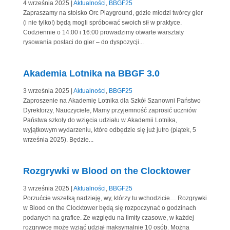
4 września 2025
|
Aktualności
,
BBGF25
Zapraszamy na stoisko Orc Playground, gdzie młodzi twórcy gier
(i nie tylko!) będą mogli spróbować swoich sił w praktyce.
Codziennie o 14:00 i 16:00 prowadzimy otwarte warsztaty
rysowania postaci do gier – do dyspozycji...
Akademia Lotnika na BBGF 3.0
3 września 2025
|
Aktualności
,
BBGF25
Zaproszenie na Akademię Lotnika dla Szkół Szanowni Państwo
Dyrektorzy, Nauczyciele, Mamy przyjemność zaprosić uczniów
Państwa szkoły do wzięcia udziału w Akademii Lotnika,
wyjątkowym wydarzeniu, które odbędzie się już jutro (piątek, 5
września 2025). Będzie...
Rozgrywki w Blood on the Clocktower
3 września 2025
|
Aktualności
,
BBGF25
Porzućcie wszelką nadzieję, wy, którzy tu wchodzicie… Rozgrywki
w Blood on the Clocktower będą się rozpoczynać o godzinach
podanych na grafice. Ze względu na limity czasowe, w każdej
rozgrywce może wziąć udział maksymalnie 10 osób. Można