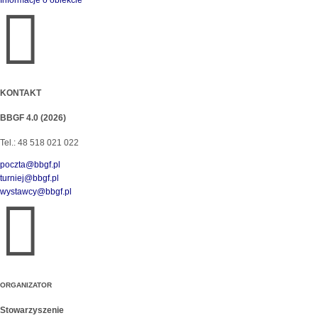

KONTAKT
BBGF 4.0 (2026)
Tel.: 48 518 021 022
poczta@bbgf.pl
turniej@bbgf.pl
wystawcy@bbgf.pl

ORGANIZATOR
Stowarzyszenie